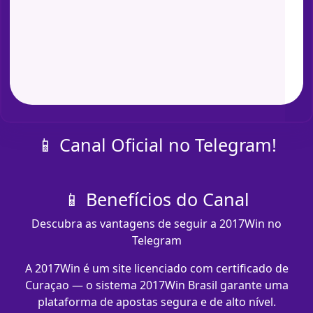
📱 Canal Oficial no Telegram!
📱 Benefícios do Canal
Descubra as vantagens de seguir a 2017Win no
Telegram
A 2017Win é um site licenciado com certificado de
Curaçao — o sistema 2017Win Brasil garante uma
plataforma de apostas segura e de alto nível.