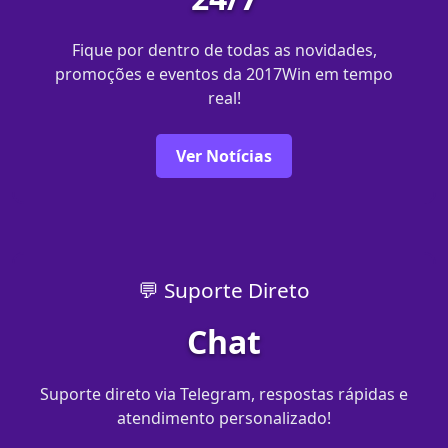
Fique por dentro de todas as novidades,
promoções e eventos da 2017Win em tempo
real!
Ver Notícias
💬 Suporte Direto
Chat
Suporte direto via Telegram, respostas rápidas e
atendimento personalizado!