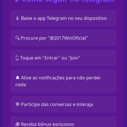
📱 Baixe o app Telegram no seu dispositivo
🔍 Procure por "@2017WinOficial"
👆 Toque em "Entrar" ou "Join"
🔔 Ative as notificações para não perder
nada
💬 Participe das conversas e interaja
🎁 Receba bônus exclusivos