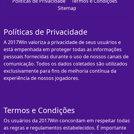
Políticas de Privacidade
Termos e Condições
Sitemap
Políticas de Privacidade
A 2017Win valoriza a privacidade de seus usuários e
está empenhada em proteger todas as informações
pessoais fornecidas durante o uso de nossos canais de
comunicação. Todos os dados coletados são utilizados
exclusivamente para fins de melhoria contínua da
experiência de nossos jogadores.
Termos e Condições
Os usuários da 2017Win concordam em respeitar todas
as regras e regulamentos estabelecidos. É importante