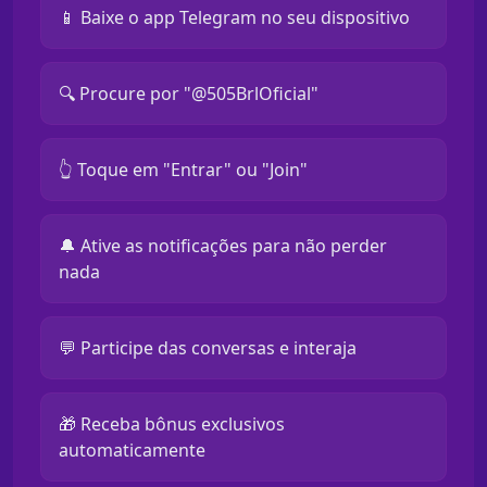
📱 Baixe o app Telegram no seu dispositivo
🔍 Procure por "@505BrlOficial"
👆 Toque em "Entrar" ou "Join"
🔔 Ative as notificações para não perder
nada
💬 Participe das conversas e interaja
🎁 Receba bônus exclusivos
automaticamente