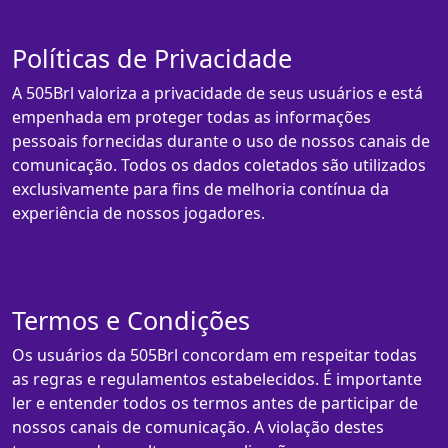
Políticas de Privacidade
A 505Brl valoriza a privacidade de seus usuários e está
empenhada em proteger todas as informações
pessoais fornecidas durante o uso de nossos canais de
comunicação. Todos os dados coletados são utilizados
exclusivamente para fins de melhoria contínua da
experiência de nossos jogadores.
Termos e Condições
Os usuários da 505Brl concordam em respeitar todas
as regras e regulamentos estabelecidos. É importante
ler e entender todos os termos antes de participar de
nossos canais de comunicação. A violação destes