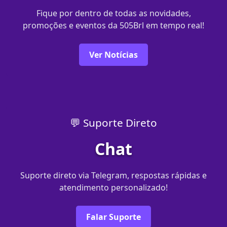
Fique por dentro de todas as novidades,
promoções e eventos da 505Brl em tempo real!
Ver Notícias
💬 Suporte Direto
Chat
Suporte direto via Telegram, respostas rápidas e
atendimento personalizado!
Falar Suporte