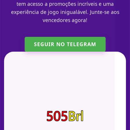
tem acesso a promoções incríveis e uma
experiência de jogo inigualável. Junte-se aos
vencedores agora!
SEGUIR NO TELEGRAM