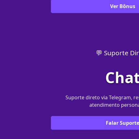
Ver Bônus
💬 Suporte Di
Cha
Suporte direto via Telegram, r
atendimento persona
Falar Suport