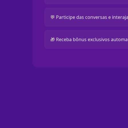
💬 Participe das conversas e interaj
🎁 Receba bônus exclusivos autom