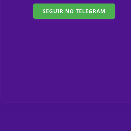
SEGUIR NO TELEGRAM