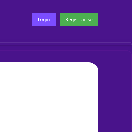
Login
Registrar-se