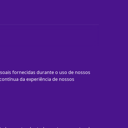
ssoais fornecidas durante o uso de nossos
 contínua da experiência de nossos